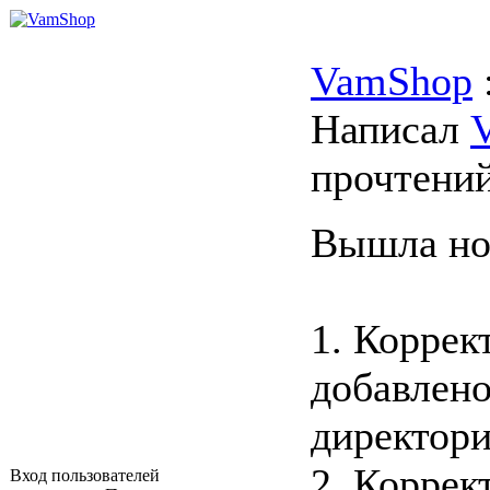
VamShop
Написал
прочтени
Вышла нов
1. Коррек
добавлен
директор
2. Коррек
Вход пользователей