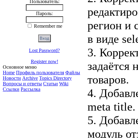
Пользователь:
редактиро
Пароль:
регион и 
Remember me
в виде sel
3. Коррек
Lost Password?
Register now!
задаётся 
Основное меню
Home
Профиль пользователя
Файлы
товаров.
Новости
Archive
Topics Directory
Вопросы и ответы
Статьи
Wiki
Ссылки
Рассылка
4. Добавл
meta title.
5. Добавл
модуль от