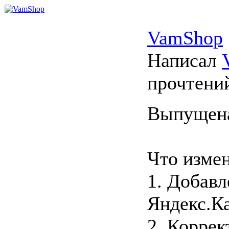
VamShop
Написал
прочтени
Выпущена
Что изме
1. Добавл
Яндекс.Ка
2. Коррек