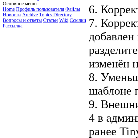
Основное меню
6. Коррек
Home
Профиль пользователя
Файлы
Новости
Archive
Topics Directory
7. Коррек
Вопросы и ответы
Статьи
Wiki
Ссылки
Рассылка
добавлен 
разделит
изменён н
8. Умень
шаблоне 
9. Внешн
4 в админ
ранее Ti