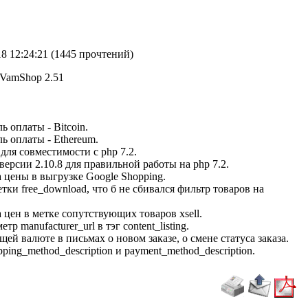
18 12:24:21
(
1445 прочтений
)
VamShop 2.51
 оплаты - Bitcoin.
ь оплаты - Ethereum.
для совместимости с php 7.2.
версии 2.10.8 для правильной работы на php 7.2.
 цены в выгрузке Google Shopping.
тки free_download, что б не сбивался фильтр товаров на
 цен в метке сопутствующих товаров xsell.
р manufacturer_url в тэг content_listing.
щей валюте в письмах о новом заказе, о смене статуса заказа.
ping_method_description и payment_method_description.