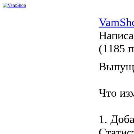
VamSh
Напис
(
1185 
Выпуще
Что из
1. Доб
Статис