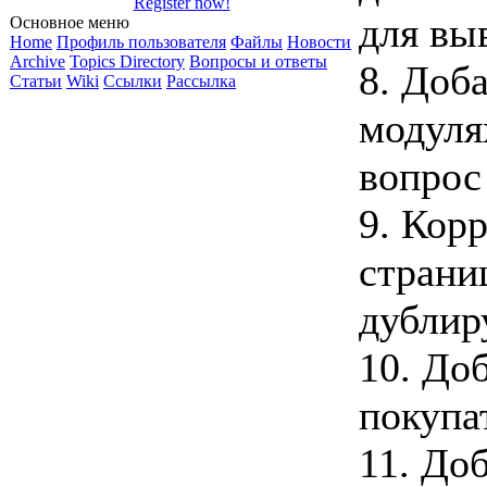
Register now!
для выв
Основное меню
Home
Профиль пользователя
Файлы
Новости
Archive
Topics Directory
Вопросы и ответы
8. Доб
Статьи
Wiki
Ссылки
Рассылка
модулях
вопрос 
9. Корр
страни
дублиру
10. До
покупат
11. До