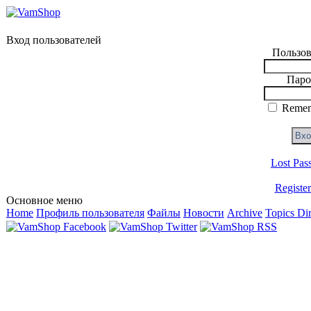
Вход пользователей
Пользов
Паро
Remem
Lost Pas
Registe
Основное меню
Home
Профиль пользователя
Файлы
Новости
Archive
Topics Di