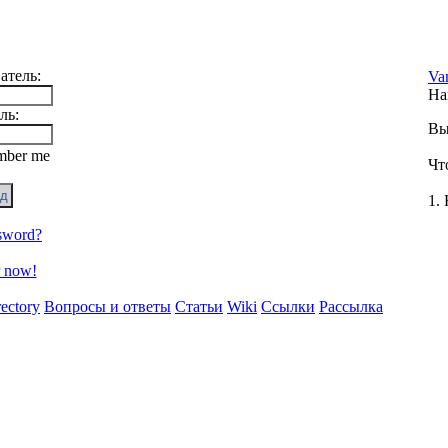
атель:
Va
На
ль:
Вы
ber me
Чт
1.
sword?
r now!
rectory
Вопросы и ответы
Статьи
Wiki
Ссылки
Рассылка