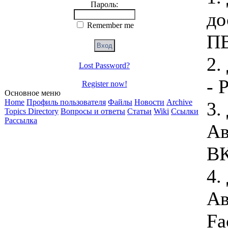
Пароль:
до
Remember me
ПВ
2.
Lost Password?
- 
Register now!
Основное меню
Home
Профиль пользователя
Файлы
Новости
Archive
3.
Topics Directory
Вопросы и ответы
Статьи
Wiki
Ссылки
Рассылка
Ав
ВК
4.
Ав
Fa