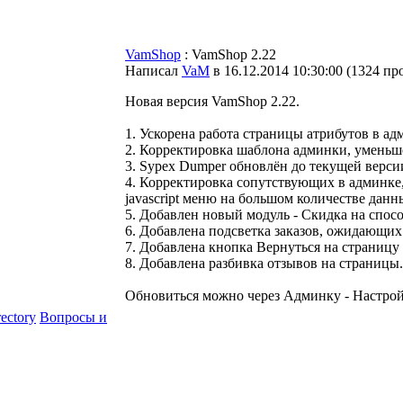
VamShop
: VamShop 2.22
Написал
VaM
в 16.12.2014 10:30:00
(
1324 пр
Новая версия VamShop 2.22.
1. Ускорена работа страницы атрибутов в а
2. Корректировка шаблона админки, уменьш
3. Sypex Dumper обновлён до текущей версии
4. Корректировка сопутствующих в админке,
javascript меню на большом количестве данн
5. Добавлен новый модуль - Скидка на спос
6. Добавлена подсветка заказов, ожидающих
7. Добавлена кнопка Вернуться на страницу
8. Добавлена разбивка отзывов на страницы.
Обновиться можно через Админку - Настрой
rectory
Вопросы и