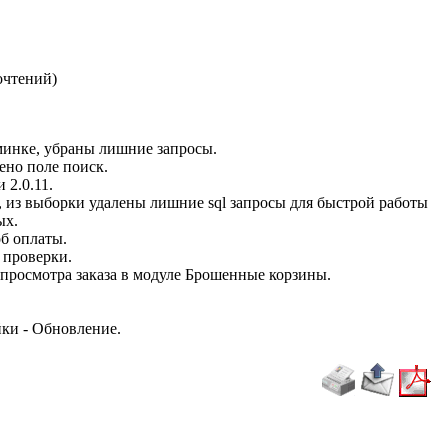
очтений
)
дминке, убраны лишние запросы.
ено поле поиск.
 2.0.11.
 из выборки удалены лишние sql запросы для быстрой работы
ых.
об оплаты.
 проверки.
 просмотра заказа в модуле Брошенные корзины.
ки - Обновление.