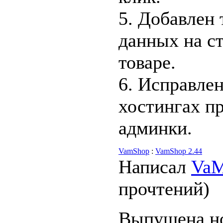
5. Добавлен
данных на ст
товаре.
6. Исправле
хостингах п
админки.
VamShop
:
VamShop 2.44
Написал
Va
прочтений
)
Выпущена но