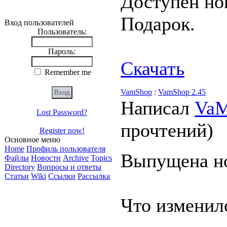
Доступен но
Подарок.
Вход пользователей
Пользователь:
Пароль:
Скачать
Remember me
VamShop
:
VamShop 2.45
Написал
Va
Lost Password?
прочтений
)
Register now!
Основное меню
Home
Профиль пользователя
Выпущена но
Файлы
Новости
Archive
Topics
Directory
Вопросы и ответы
Статьи
Wiki
Ссылки
Рассылка
Что изменил