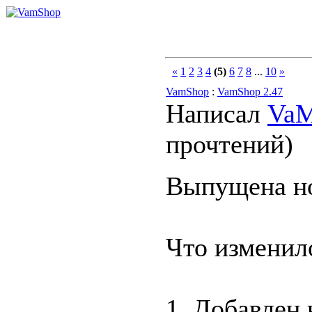
«
1
2
3
4
(5)
6
7
8
...
10
»
VamShop
:
VamShop 2.47
Написал
Va
прочтений
)
Выпущена но
Что изменил
1. Добавлен