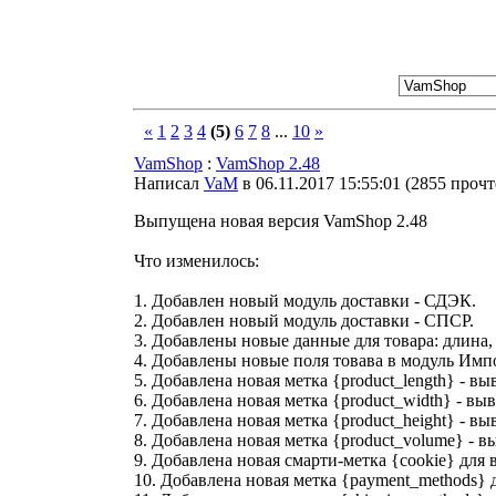
«
1
2
3
4
(5)
6
7
8
...
10
»
VamShop
:
VamShop 2.48
Написал
VaM
в 06.11.2017 15:55:01
(
2855 проч
Выпущена новая версия VamShop 2.48
Что изменилось:
1. Добавлен новый модуль доставки - СДЭК.
2. Добавлен новый модуль доставки - СПСР.
3. Добавлены новые данные для товара: длина,
4. Добавлены новые поля товава в модуль Имп
5. Добавлена новая метка {product_length} - вы
6. Добавлена новая метка {product_width} - вы
7. Добавлена новая метка {product_height} - вы
8. Добавлена новая метка {product_volume} - в
9. Добавлена новая смарти-метка {cookie} для 
10. Добавлена новая метка {payment_methods} 