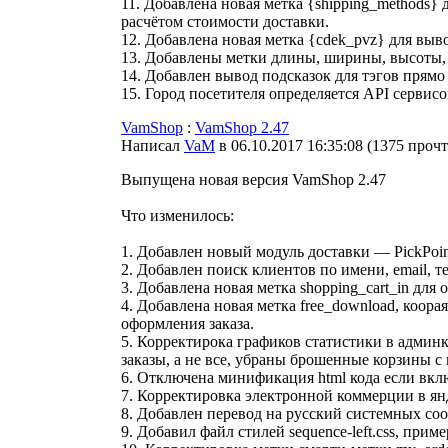
11. Добавлена новая метка {shipping_methods}
расчётом стоимости доставки.
12. Добавлена новая метка {cdek_pvz} для вы
13. Добавлены метки длины, ширины, высоты, об
14. Добавлен вывод подсказок для тэгов прямо
15. Город посетителя определяется API сервисо
VamShop
:
VamShop 2.47
Написал
VaM
в 06.10.2017 16:35:08
(
1375 проч
Выпущена новая версия VamShop 2.47
Что изменилось:
1. Добавлен новый модуль доставки — PickPoin
2. Добавлен поиск клиентов по имени, email,
3. Добавлена новая метка shopping_cart_in для 
4. Добавлена новая метка free_download, коора
оформления заказа.
5. Корректирока графиков статистики в админ
заказы, а не все, убраны брошенные корзины с
6. Отключена минификация html кода если вклю
7. Корректировка электронной коммерции в ян
8. Добавлен перевод на русский системных с
9. Добавил файл стилей sequence-left.css, приме