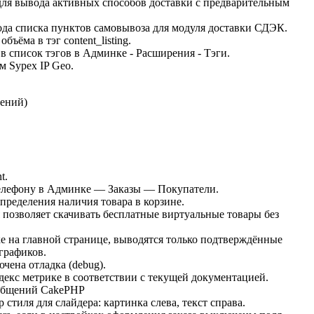
 для вывода активных способов доставки с предварительным
вода списка пунктов самовывоза для модуля доставки СДЭК.
ъёма в тэг content_listing.
 в список тэгов в Админке - Расширения - Тэги.
м Sypex IP Geo.
тений
)
t.
 телефону в Админке — Заказы — Покупатели.
определения наличия товара в корзине.
я позволяет скачивать бесплатные виртуальные товары без
ке на главной странице, выводятся только подтверждённые
 графиков.
чена отладка (debug).
декс метрике в соответствии с текущей документацией.
ообщений CakePHP
р стиля для слайдера: картинка слева, текст справа.