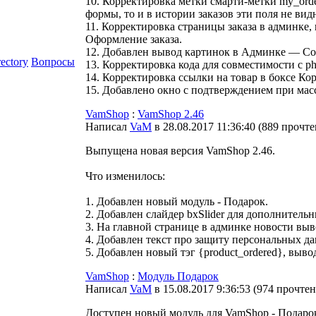
10. Корректировка метки смарти-метки my_ord
формы, то и в истории заказов эти поля не вид
11. Корректировка страницы заказа в админке
Оформление заказа.
12. Добавлен вывод картинок в Админке — Со
rectory
Вопросы
13. Корректировка кода для совместимости с ph
14. Корректировка ссылки на товар в боксе Кор
15. Добавлено окно с подтверждением при мас
VamShop
:
VamShop 2.46
Написал
VaM
в 28.08.2017 11:36:40
(
889 прочт
Выпущена новая версия VamShop 2.46.
Что изменилось:
1. Добавлен новый модуль - Подарок.
2. Добавлен слайдер bxSlider для дополнитель
3. На главной странице в админке новости выво
4. Добавлен текст про защиту персональных да
5. Добавлен новый тэг {product_ordered}, выво
VamShop
:
Модуль Подарок
Написал
VaM
в 15.08.2017 9:36:53
(
974 прочте
Доступен новый модуль для VamShop - Подаро