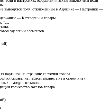
ers, если в настройках оформления заказа выключены поля
ны.
, не выводятся поля, отключённые в Админке — Настройки —
держание — Категории и товары.
p 7.1.
зина.
совом удалении элементов.
ений
)
ных картинок на странице карточки товара.
дятся справа, на первом экране, а не в самом низу.
нных в модуль отзывов.
дящий количество заказов товара.
ний
)
к.