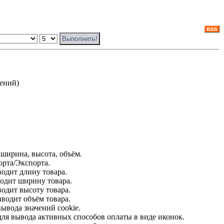
тений
)
 ширина, высота, объём.
орта/Экспорта.
водит длину товара.
водит ширину товара.
водит высоту товара.
ыводит объём товара.
вывода значений cookie.
для вывода активных способов оплаты в виде иконок.