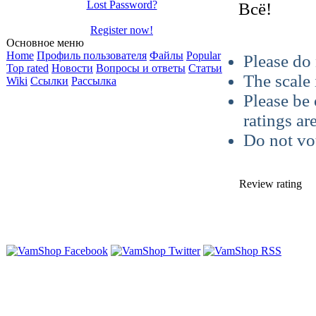
Lost Password?
Всё!
Register now!
Основное меню
Home
Профиль пользователя
Файлы
Popular
Please do 
Top rated
Новости
Вопросы и ответы
Статьи
The scale 
Wiki
Ссылки
Рассылка
Please be 
ratings ar
Do not vo
Review rating