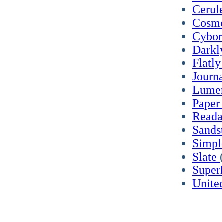
Cerul
Cosm
Cybo
Dark
Flatl
Journ
Lume
Pape
Read
Sands
Simp
Slate
Super
Unite