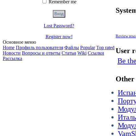
Remember me
Syste
Lost Password?
Review reso
Register now!
Основное меню
Home
Профиль пользователя
Файлы
Popular
Top rated
User r
Новости
Вопросы и ответы
Статьи
Wiki
Ссылки
Рассылка
Be the
Other 
Испа
Порту
Моду
Италь
Модул
VamS