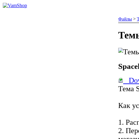
Файлы
>
Тем
Space
Dow
Тема S
Как ус
1. Рас
2. Пе