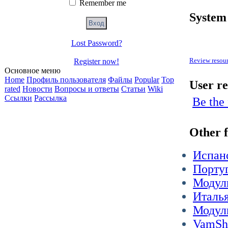
Remember me
System
Lost Password?
Review resou
Register now!
Основное меню
Home
Профиль пользователя
Файлы
Popular
Top
User r
rated
Новости
Вопросы и ответы
Статьи
Wiki
Ссылки
Рассылка
Be the 
Other 
Испан
Порту
Модул
Италь
Модуль
VamS