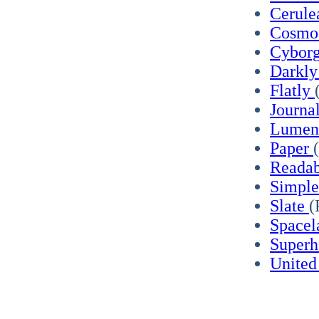
Cerul
Cosm
Cybor
Darkl
Flatly
Journa
Lume
Paper
Reada
Simpl
Slate
(
Space
Super
Unite