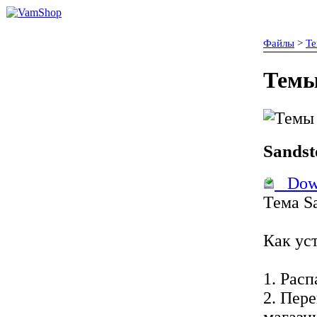
Файлы
>
Т
Тем
Sands
Down
Тема S
Как ус
1. Расп
2. Пер