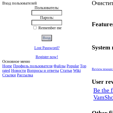
Очистит
Вход пользователей
Пользователь:
Пароль:
Feature
Remember me
System 
Lost Password?
Register now!
Основное меню
Home
Профиль пользователя
Файлы
Popular
Top
Review resourc
rated
Новости
Вопросы и ответы
Статьи
Wiki
Ссылки
Рассылка
User re
Be the 
VamSh
Other f