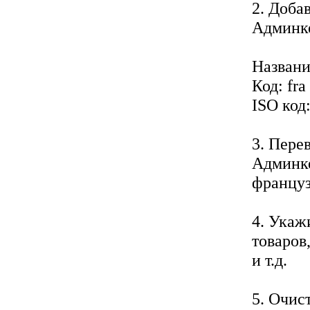
2. Доба
Админке
Названи
Код: fra
ISO код:
3. Пере
Админке
француз
4. Укаж
товаров
и т.д.
5. Очис