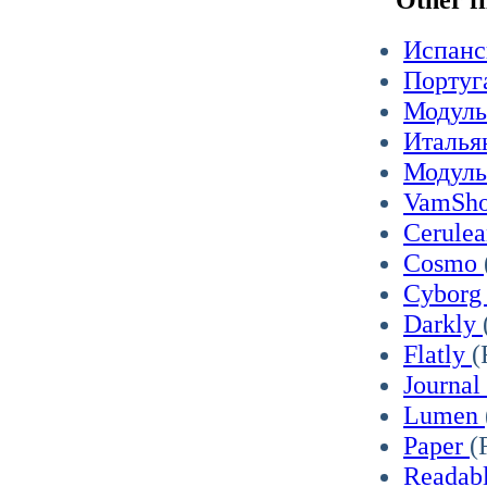
Испанс
Португ
Модуль
Италья
Модуль
VamSh
Cerule
Cosmo
Cybor
Darkly
Flatly
(
Journal
Lumen
Paper
(
Readab