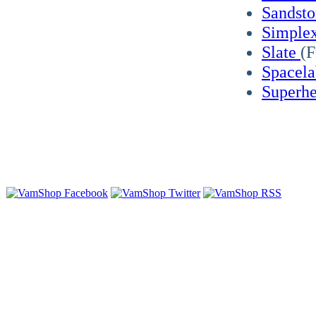
Sandst
Simple
Slate
(F
Spacel
Superh