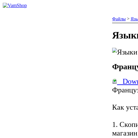
Файлы
>
Яз
Язык
Франц
Down
Француз
Как уст
1. Скоп
магазин