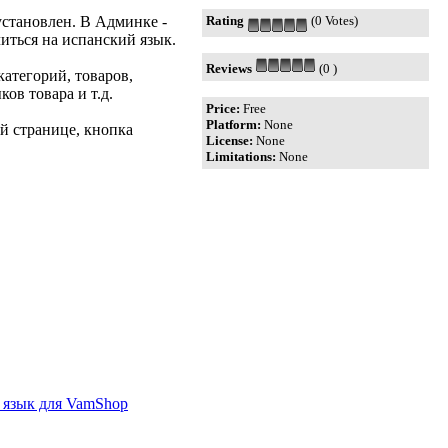
установлен. В Админке -
Rating
(0 Votes)
ться на испанский язык.
Reviews
(0 )
категорий, товаров,
ков товара и т.д.
Price:
Free
Platform:
None
й странице, кнопка
License:
None
Limitations:
None
ий язык для VamShop