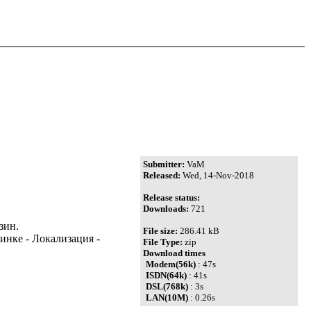
p
Submitter:
VaM
Released:
Wed, 14-Nov-2018
Release status:
Downloads:
721
зин.
File size:
286.41 kB
инке - Локализация -
File Type:
zip
Download times
Modem(56k)
: 47s
ISDN(64k)
: 41s
DSL(768k)
: 3s
LAN(10M)
: 0.26s