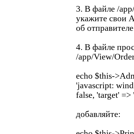
3. В файле /ap
укажите свои A
об отправителе
4. В файле про
/app/View/Orde
echo $this->Adm
'javascript: wind
false, 'target' => 
добавляйте:
echo $this->Pri