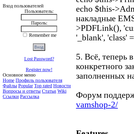
Вход пользователей
echo $this->Ad
Пользователь:
накладные EMS 
Пароль:
>PDFLink(), 'cus-
Remember me
'_blank', 'class' =
5. Всё, теперь
Lost Password?
конкретного за
Register now!
заполненных н
Основное меню
Home
Профиль пользователя
Файлы
Popular
Top rated
Новости
Вопросы и ответы
Статьи
Wiki
Форум поддер
Ссылки
Рассылка
vamshop-2/
Features