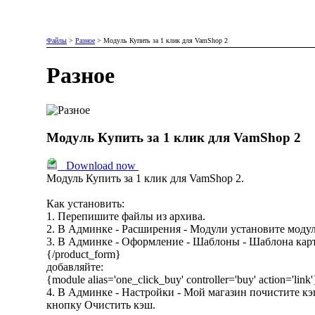
Файлы
>
Разное
>
Модуль Купить за 1 клик для VamShop 2
Разное
Модуль Купить за 1 клик для VamShop 2
Download now
Модуль Купить за 1 клик для VamShop 2.
Как установить:
1. Перепишите файлы из архива.
2. В Админке - Расширения - Модули установите модул
3. В Админке - Оформление - Шаблоны - Шаблона карт
{/product_form}
добавляйте:
{module alias='one_click_buy' controller='buy' action='link'
4. В Админке - Настройки - Мой магазин почистите кэ
кнопку Очистить кэш.