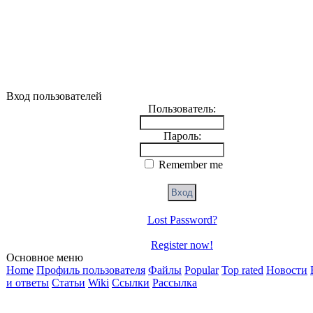
Вход пользователей
Пользователь:
Пароль:
Remember me
Lost Password?
Register now!
Основное меню
Home
Профиль пользователя
Файлы
Popular
Top rated
Новости
и ответы
Статьи
Wiki
Ссылки
Рассылка