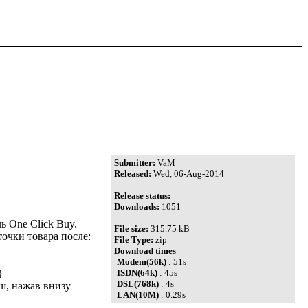
Submitter:
VaM
Released:
Wed, 06-Aug-2014
Release status:
Downloads:
1051
ь One Click Buy.
File size:
315.75 kB
очки товара после:
File Type:
zip
Download times
Modem(56k)
: 51s
}
ISDN(64k)
: 45s
DSL(768k)
: 4s
ш, нажав внизу
LAN(10M)
: 0.29s