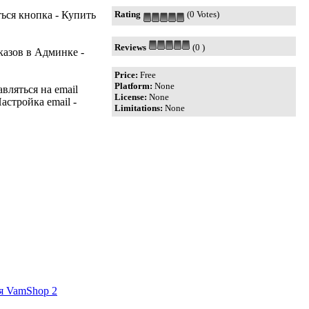
ться кнопка - Купить
Rating
(0 Votes)
Reviews
(0 )
казов в Админке -
Price:
Free
Platform:
None
вляться на email
License:
None
астройка email -
Limitations:
None
для VamShop 2